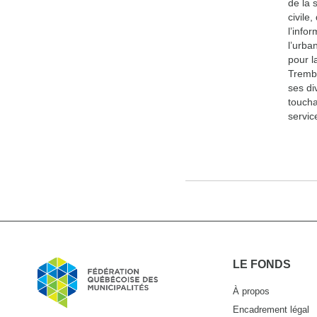
de la 
civile
l’info
l’urba
pour l
Trembl
ses di
toucha
servic
LE FONDS
À propos
Encadrement légal