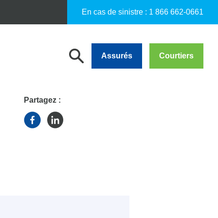
En cas de sinistre :
1 866 662-0661
Assurés
Courtiers
Partagez :