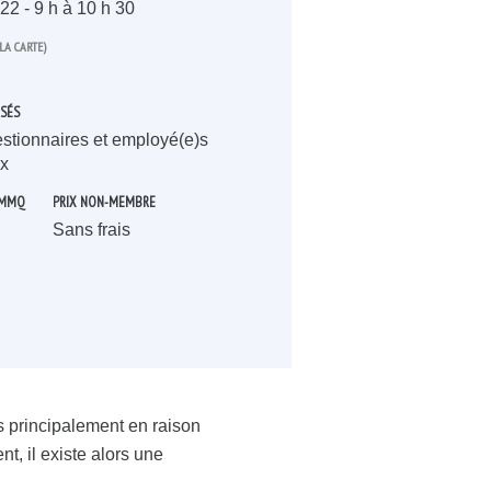
22
- 9 h à 10 h 30
LA CARTE)
ISÉS
estionnaires et employé(e)s
x
 MMQ
PRIX NON-MEMBRE
Sans frais
s principalement en raison
t, il existe alors une