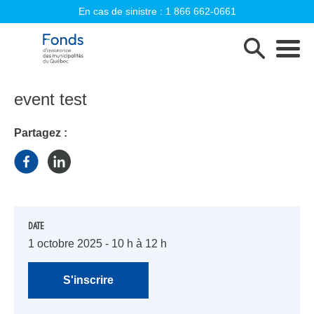
En cas de sinistre :
1 866 662-0661
Fonds d'assurance des municipalités d
event test
Partagez :
DATE
1
octobre
2025
- 10 h à 12 h
S'inscrire