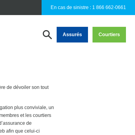
En cas de sinistre :
1 866 662-0661
Assurés
Courtiers
e de dévoiler son tout
gation plus conviviale, un
membres et les courtiers
 d’assurance de
b afin que celui-ci