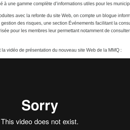
ié à une gamme complète d’informations utiles pour les municip
oduites avec la refonte du site Web, on compte un blogue inform
gestion des risques, une section Événements facilitant la consult
risée pour les membres leur permettant notamment de consulter 
 la vidéo de présentation du nouveau site Web de la MMQ :