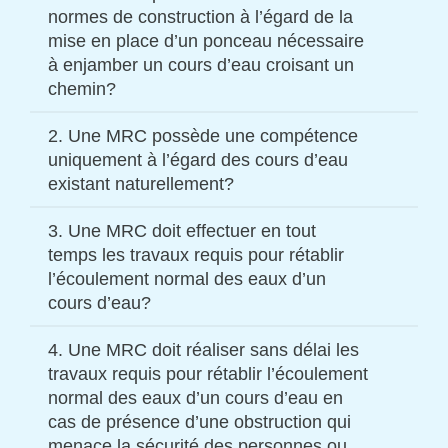
normes de construction à l’égard de la
mise en place d’un ponceau nécessaire
à enjamber un cours d’eau croisant un
chemin?
2. Une MRC possède une compétence
Vrai
. En vertu de l’article 104 de la
Loi sur les
uniquement à l’égard des cours d’eau
compétences municipales
(RLRQ, c. C-47.1),
existant naturellement?
une MRC peut adopter des règlements afin de
régir toute matière relative à l’écoulement des
3. Une MRC doit effectuer en tout
Faux
. En vertu de l’article 103 de la
Loi sur les
eaux d’un cours d’eau, y compris les traverses,
temps les travaux requis pour rétablir
compétences municipales
(RLRQ, c. C-47.1),
les obstructions et les nuisances, dans la
l’écoulement normal des eaux d’un
une MRC a compétence à l’égard de tous les
mesure où ces normes ne sont pas autrement
cours d’eau?
cours d’eau à débit régulier ou intermittent, y
régies par une autre loi ou un autre règlement
compris ceux qui ont été créés ou modifiés par
4. Une MRC doit réaliser sans délai les
prévalant sur les normes municipales,
Faux
. En vertu de l’article 105 de la
Loi sur les
une intervention humaine, sous réserve des
travaux requis pour rétablir l’écoulement
notamment en vertu du
Règlement sur
compétences municipales
(RLRQ, c. C-47.1),
exceptions applicables à cette disposition.
normal des eaux d’un cours d’eau en
l’encadrement d’activités en fonction de leur
une MRC doit réaliser les travaux requis pour
cas de présence d’une obstruction qui
impact sur l’environnement
découlant de la
Loi
rétablir l’écoulement normal des eaux d’un cours
menace la sécurité des personnes ou